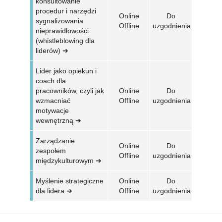
konsultowanie
procedur i narzędzi
Online
Do
sygnalizowania
Offline
uzgodnienia
nieprawidłowości
(whistleblowing dla
liderów) ➔
Lider jako opiekun i
coach dla
pracowników, czyli jak
Online
Do
wzmacniać
Offline
uzgodnienia
motywacje
wewnętrzną ➔
Zarządzanie
Online
Do
zespołem
Offline
uzgodnienia
międzykulturowym
➔
Myślenie strategiczne
Online
Do
dla lidera
➔
Offline
uzgodnienia