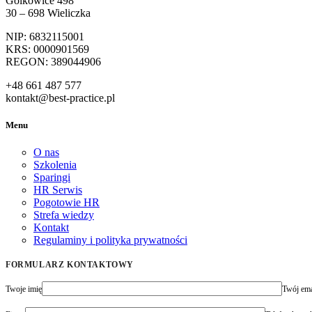
Golkowice 498
30 – 698 Wieliczka
NIP: 6832115001
KRS: 0000901569
REGON: 389044906
+48 661 487 577
kontakt@best-practice.pl
Menu
O nas
Szkolenia
Sparingi
HR Serwis
Pogotowie HR
Strefa wiedzy
Kontakt
Regulaminy i polityka prywatności
FORMULARZ KONTAKTOWY
Twoje imię
Twój ema