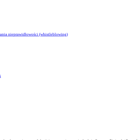
zania nieprawidłowości (whistleblowing)
ń