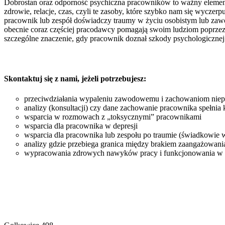
Dobrostan oraz odporność psychiczna pracowników to ważny element 
zdrowie, relacje, czas, czyli te zasoby, które szybko nam się wyczer
pracownik lub zespół doświadczy traumy w życiu osobistym lub zawo
obecnie coraz częściej pracodawcy pomagają swoim ludziom poprze
szczególne znaczenie, gdy pracownik doznał szkody psychologicznej
Skontaktuj się z nami, jeżeli potrzebujesz:
przeciwdziałania wypaleniu zawodowemu i zachowaniom niepo
analizy (konsultacji) czy dane zachowanie pracownika spełnia
wsparcia w rozmowach z „toksycznymi” pracownikami
wsparcia dla pracownika w depresji
wsparcia dla pracownika lub zespołu po traumie (świadkowie wy
analizy gdzie przebiega granica między brakiem zaangażowa
wypracowania zdrowych nawyków pracy i funkcjonowania w z