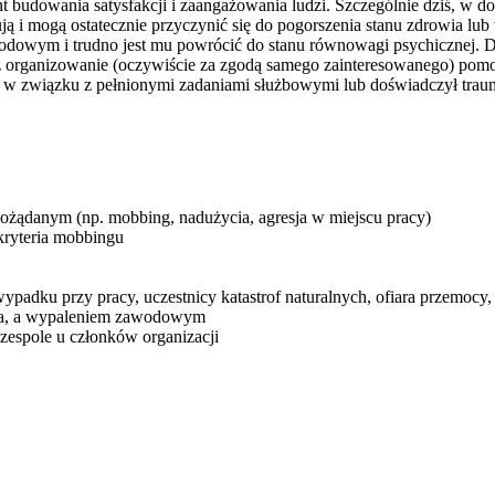
budowania satysfakcji i zaangażowania ludzi. Szczególnie dziś, w dob
pują i mogą ostatecznie przyczynić się do pogorszenia stanu zdrowia l
dowym i trudno jest mu powrócić do stanu równowagi psychicznej. Do 
z organizowanie (oczywiście za zgodą samego zainteresowanego) po
 w związku z pełnionymi zadaniami służbowymi lub doświadczył traumy
żądanym (np. mobbing, nadużycia, agresja w miejscu pracy)
 kryteria mobbingu
padku przy pracy, uczestnicy katastrof naturalnych, ofiara przemocy, 
nia, a wypaleniem zawodowym
espole u członków organizacji