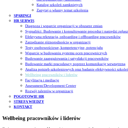
Katalog szkoleń zamkniętych
Zapytaj o własny temat szkolenia
SPARINGI
HR SERWIS
Diagnoza i wsparcie organizacji w obszarze zmian
Sygnaliści: Budowanie i konsultowanie procedur i narzędzi zgłas
Efektywna rekrutacja, onboarding i offboarding pracowników
Zarządzanie różnorodnością w organizacji
Testy osobowościowe, kompetencyjne, potencjału
Wsparcie w budowaniu systemu ocen pracowniczych
Budowanie zaangażowania i satysfakcji pracowników
Budowanie marki pracodawcy poprzez komunikację wewnętrzną
Analiza potrzeb szkoleniowych oraz badanie efektywności szkole
Wellbeing pracowników i liderów
Facylitacja i mediacje
Assessment/Development Center
Rozwój talentów w organizacji
POGOTOWIE HR
STREFA WIEDZY
KONTAKT
Wellbeing pracowników i liderów