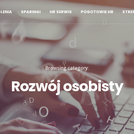
LENIA
SPARINGI
HR SERWIS
POGOTOWIE HR
STRE
Browsing category:
Rozwój osobisty