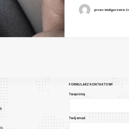
przez Małgorzata C
FORMULARZ KONTAKTOWY
Twoje imię
a
Twój email
is