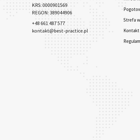
KRS: 0000901569
Pogotow
REGON: 389044906
Strefa 
+48 661 487 577
Kontakt
kontakt@best-practice.pl
Regulami