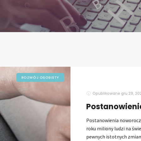
ROZWÓJ OSOBISTY
Opublikowane
gru 29, 20
Postanowieni
Postanowienia noworocz
roku miliony ludzi na św
pewnych istotnych zmian 